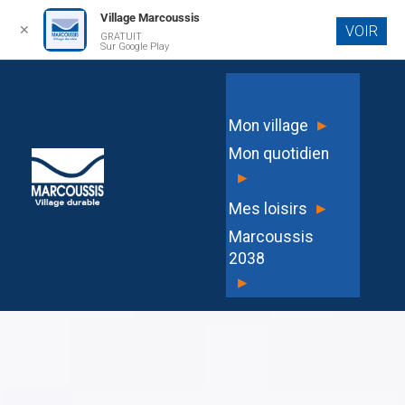
Village Marcoussis
✕
VOIR
GRATUIT
Aller au
Sur Google Play
contenu
principal
▸
Mon village
Mon quotidien
▸
▸
Mes loisirs
Marcoussis
2038
▸