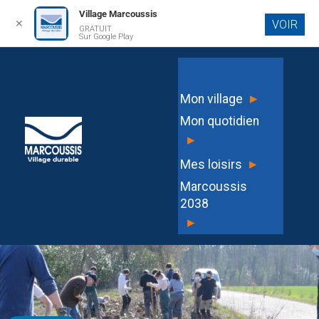
Village Marcoussis
✕
VOIR
GRATUIT
Aller au
Sur Google Play
contenu
principal
▸
Mon village
Mon quotidien
▸
▸
Mes loisirs
Marcoussis
2038
▸