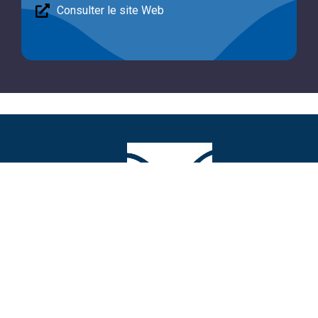
Consulter le site Web
MAIRIE DE MARCOUSSIS
5 rue Alfred-Dubois
91460, MARCOUSSIS
📞
01 64 49 64 00
✉️
contact@marcoussis.fr