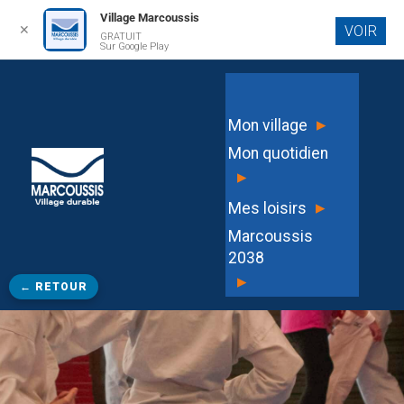
Village Marcoussis
✕
VOIR
GRATUIT
Aller au
Sur Google Play
contenu
principal
▸
Mon village
Mon quotidien
▸
▸
Mes loisirs
Marcoussis
2038
▸
← RETOUR