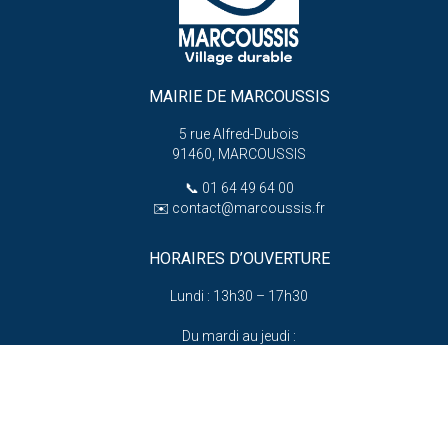
MAIRIE DE MARCOUSSIS
5 rue Alfred-Dubois
91460, MARCOUSSIS
📞
01 64 49 64 00
✉️
contact@marcoussis.fr
HORAIRES D’OUVERTURE
Lundi : 13h30 – 17h30
Du mardi au jeudi :
8h30 – 12h et 13h30 – 17h30
er
e
e
1
, 3
, 5
vendredi :
8h30 – 12h et 13h30 – 18h
(hors vacances scolaires)