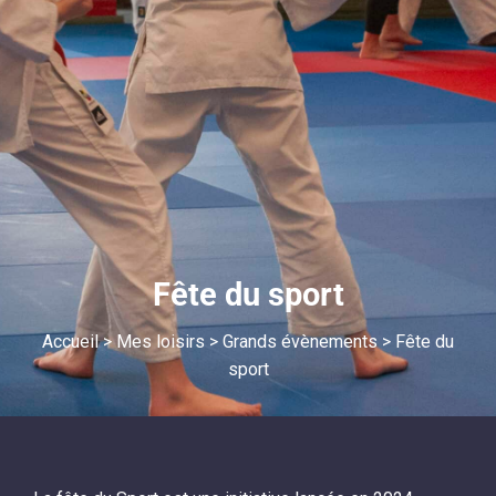
Fête du sport
Accueil
>
Mes loisirs
>
Grands évènements
>
Fête du
sport