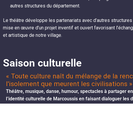
autres structures du département.
Le théâtre développe les partenariats avec d’autres structures cu
mise en œuvre d’un projet inventif et ouvert favorisant l’échang
et artistique de notre village.
Saison culturelle
« Toute culture naît du mélange de la renco
l'isolement que meurent les civilisations 
Théâtre, musique, danse, humour, spectacles à partager en 
l’identité culturelle de Marcoussis en faisant dialoguer les d
occuperont une place importante, apportant des regards et 
Les rendez-vous devenus incontournables seront eux aussi
philosophie en janvier et Elfondurock en mars.