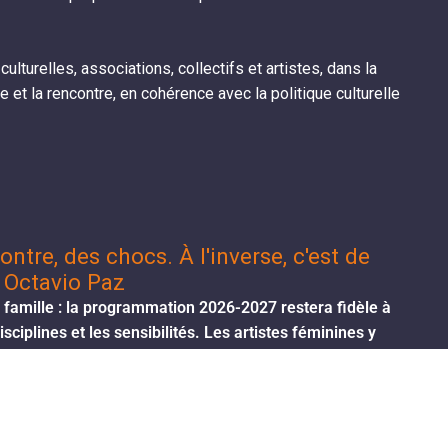
lturelles, associations, collectifs et artistes, dans la
e et la rencontre, en cohérence avec la politique culturelle
ntre, des chocs. À l'inverse, c'est de
» Octavio Paz
famille : la programmation 2026-2027 restera fidèle à
isciplines et les sensibilités. Les artistes féminines y
des écritures multiples.
 au rendez-vous, à commencer par le festival de