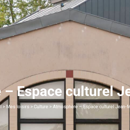
– Espace culturel 
l
>
Mes loisirs
>
Culture
>
Atmosphère – Espace culturel Jean-