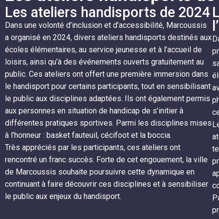
Les ateliers handisports de 2024
L
l
Dans une volonté d’inclusion et d’accessibilité, Marcoussis
a organisé en 2024, divers ateliers handisports destinés aux
D
écoles élémentaires, au service jeunesse et à l’accueil de
pr
loisirs, ainsi qu’à des événements ouverts gratuitement au
sa
public. Ces ateliers ont offert une première immersion dans
él
le handisport pour certains participants, tout en sensibilisant
av
le public aux disciplines adaptées. Ils ont également permis
ph
aux personnes en situation de handicap de s’initier à
ce
différentes pratiques sportives. Parmi les disciplines mises
Le
à l’honneur : basket fauteuil, cécifoot et la boccia.
at
Très appréciés par les participants, ces ateliers ont
te
rencontré un franc succès. Forte de cet engouement, la ville
pr
de Marcoussis souhaite poursuivre cette dynamique en
ap
continuant à faire découvrir ces disciplines et à sensibiliser
co
le public aux enjeux du handisport.
Pa
pr