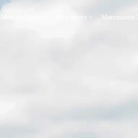
Mon quotidien
Mes loisirs
Marcoussis 