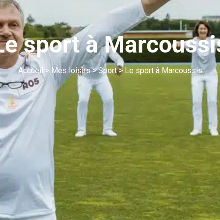
Le sport à Marcoussi
Accueil
>
Mes loisirs
>
Sport
>
Le sport à Marcoussis