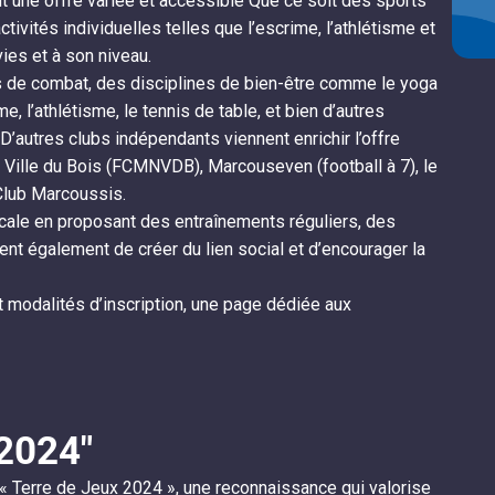
t une offre variée et accessible Que ce soit des sports
ctivités individuelles telles que l’escrime, l’athlétisme et
vies et à son niveau.
s de combat, des disciplines de bien-être comme le yoga
e, l’athlétisme, le tennis de table, et bien d’autres
D’autres clubs indépendants viennent enrichir l’offre
 Ville du Bois (FCMNVDB), Marcouseven (football à 7), le
 Club Marcoussis.
locale en proposant des entraînements réguliers, des
nt également de créer du lien social et d’encourager la
t modalités d’inscription, une page dédiée aux
2024"
« Terre de Jeux 2024 », une reconnaissance qui valorise