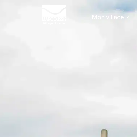
contenu
principal
Mon village