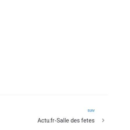
2038
SUIV
Actu.fr-Salle des fetes