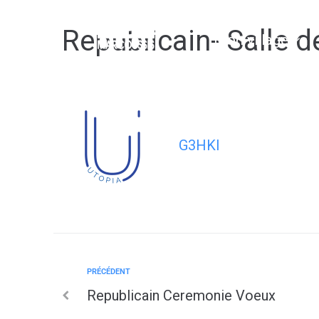
contenu
principal
Republicain- Salle 
Mon village
G3HKI
PRÉCÉDENT
Republicain Ceremonie Voeux