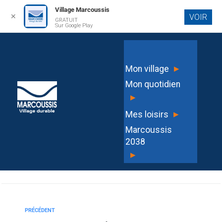
Village Marcoussis
✕
VOIR
GRATUIT
Aller au
Sur Google Play
contenu
principal
Actu.fr-Salle des fetes
▸
Mon village
Mon quotidien
▸
▸
Mes loisirs
G3HKI
Marcoussis
2038
▸
PRÉCÉDENT