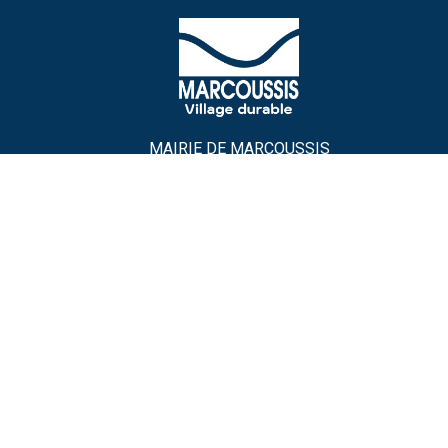
MAIRIE DE MARCOUSSIS
5 rue Alfred-Dubois
91460, MARCOUSSIS
📞
01 64 49 64 00
✉️
contact@marcoussis.fr
HORAIRES D’OUVERTURE
Lundi : 13h30 – 17h30
Du mardi au jeudi :
8h30 – 12h et 13h30 – 17h30
er
e
e
1
, 3
, 5
vendredi :