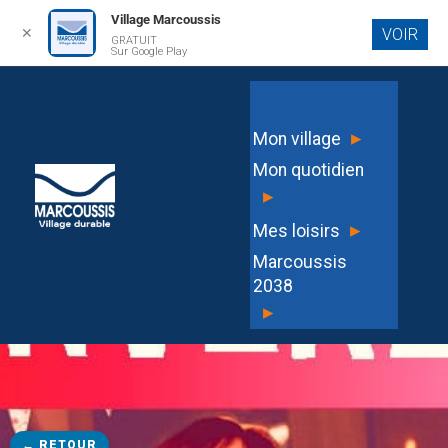
Village Marcoussis
✕
VOIR
GRATUIT
Aller au
Sur Google Play
contenu
principal
▸
Mon village
Mon quotidien
▸
▸
Mes loisirs
Marcoussis
2038
▸
← RETOUR