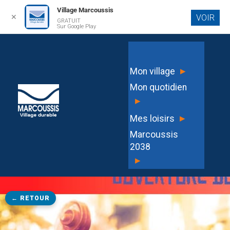
Village Marcoussis
✕
VOIR
GRATUIT
Aller au
Sur Google Play
contenu
principal
▸
Mon village
Mon quotidien
▸
▸
Mes loisirs
Marcoussis
2038
▸
← RETOUR