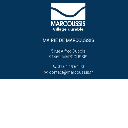
MAIRIE DE MARCOUSSIS
5 rue Alfred-Dubois
91460, MARCOUSSIS
📞
01 64 49 64 00
✉️
contact@marcoussis.fr
HORAIRES D’OUVERTURE
Lundi : 13h30 – 17h30
Du mardi au jeudi :
8h30 – 12h et 13h30 – 17h30
er
e
e
1
, 3
, 5
vendredi :