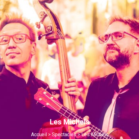
Les Michels
Accueil
>
Spectacles
>
Les Michels