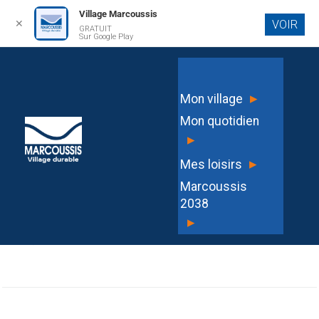
Village Marcoussis
✕
VOIR
GRATUIT
Aller au
Sur Google Play
contenu
principal
Liste des délibérations du Conseil
▸
Mon village
Municipal du 09 décembre 2025
Mon quotidien
▸
▸
Mes loisirs
Marcoussis
LAURA LOLLIA FABER
2038
▸