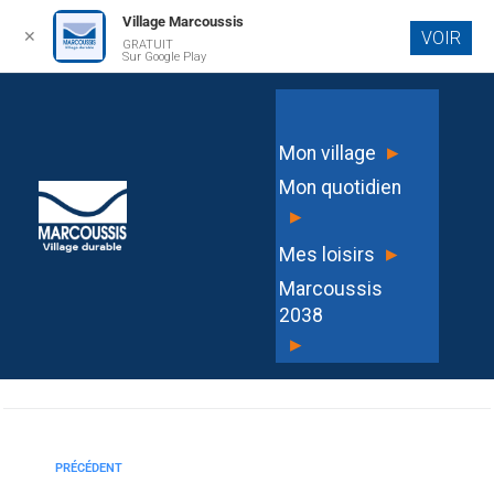
Village Marcoussis
✕
VOIR
GRATUIT
Aller au
Sur Google Play
contenu
principal
PV CM DU 27 NOVEMBRE 2025
▸
Mon village
Mon quotidien
▸
▸
Mes loisirs
LAURA LOLLIA FABER
Marcoussis
2038
▸
PRÉCÉDENT