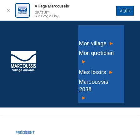
Village Marcoussis
✕
VOIR
GRATUIT
Aller au
Sur Google Play
contenu
principal
PV CM DU 24 JUIN 2025
▸
Mon village
Mon quotidien
▸
▸
Mes loisirs
LAURA LOLLIA FABER
Marcoussis
2038
▸
PRÉCÉDENT