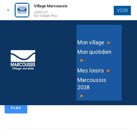
Village Marcoussis
✕
VOIR
GRATUIT
Aller au
Sur Google Play
contenu
principal
Règlement des cimetières
▸
Mon village
Mon quotidien
PLUS
▸
▸
Mes loisirs
Marcoussis
2038
Armand – devis inhumation- Marcoussis
▸
PLUS