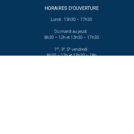
HORAIRES D’OUVERTURE
Lundi : 13h30 – 17h30
Du mardi au jeudi :
8h30 – 12h et 13h30 – 17h30
er
e
e
1
, 3
, 5
vendredi :
8h30 – 12h et 13h30 – 18h
(hors vacances scolaires)
e
e
2
et 4
vendredi :
8h30 – 12h et 13h30 – 17h
e
e
2
et 4
samedi :
9h – 12h
(hors vacances scolaires)
Accessibilité
Mentions légales
Plan du site
Politique de cookies (UE)
© – Propulsé par Utopia 🚀