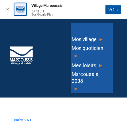
Village Marcoussis
✕
VOIR
GRATUIT
Aller au
Sur Google Play
contenu
principal
Véronique Milelli Testa
▸
Mon village
Mon quotidien
▸
▸
Mes loisirs
MARIE LETOURNEL
Marcoussis
2038
▸
PRÉCÉDENT