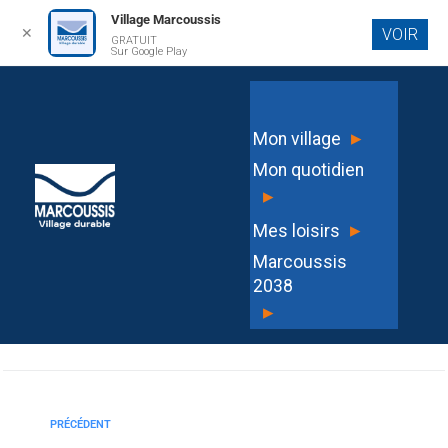
Village Marcoussis
✕
VOIR
GRATUIT
Aller au
Sur Google Play
contenu
principal
Olivier Thomas
▸
Mon village
Mon quotidien
▸
▸
Mes loisirs
MARIE LETOURNEL
Marcoussis
2038
▸
PRÉCÉDENT