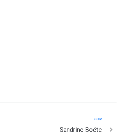
2038
SUIV
Sandrine Boëte