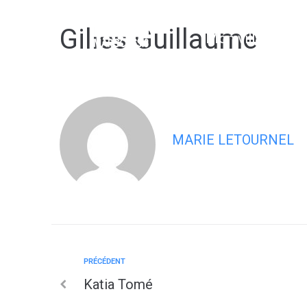
contenu
principal
Gilles Guillaume
Mon village
MARIE LETOURNEL
PRÉCÉDENT
Katia Tomé