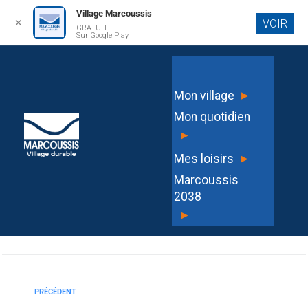
Village Marcoussis
✕
VOIR
GRATUIT
Aller au
Sur Google Play
contenu
principal
Fiche sanitaire 2026-2027
▸
Mon village
Mon quotidien
▸
▸
Mes loisirs
MARIE LETOURNEL
Marcoussis
2038
▸
PRÉCÉDENT