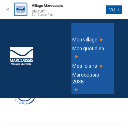
Village Marcoussis
✕
VOIR
GRATUIT
Aller au
Sur Google Play
contenu
principal
EXTRAIT DU REGISTRE DES
▸
Mon village
DÉLIBÉRATIONS DU CONSEIL
Mon quotidien
D’ADMINISTRATION N°2026-03-04
▸
▸
Mes loisirs
Marcoussis
2038
▸
G3HKI