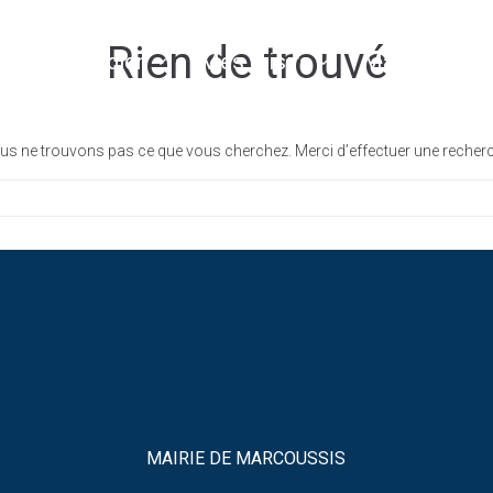
Rien de trouvé
Mon quotidien
Mes loisirs
Marcoussis 
s ne trouvons pas ce que vous cherchez. Merci d’effectuer une recher
MAIRIE DE MARCOUSSIS