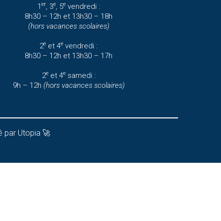
er
e
e
1
, 3
, 5
vendredi :
8h30 – 12h et 13h30 – 18h
(hors vacances scolaires)
e
e
2
et 4
vendredi :
8h30 – 12h et 13h30 – 17h
e
e
2
et 4
samedi :
9h – 12h
(hors vacances scolaires)
 par Utopia 🚀