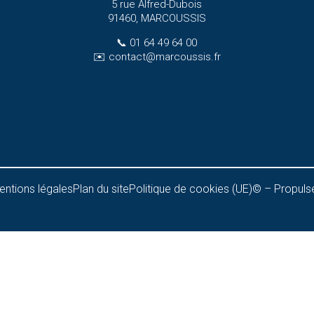
5 rue Alfred-Dubois
91460, MARCOUSSIS
📞
01 64 49 64 00
✉️
contact@marcoussis.fr
entions légales
Plan du site
Politique de cookies (UE)
© – Propulsé