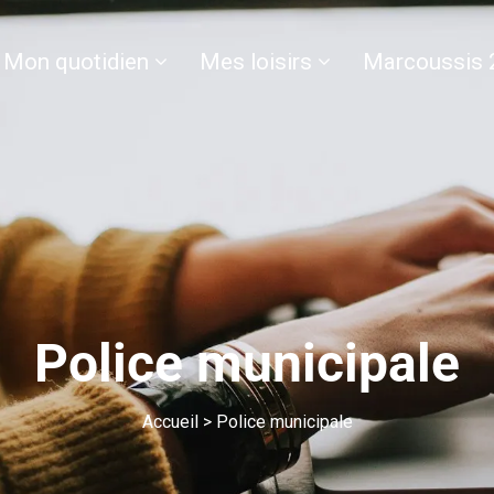
Mon quotidien
Mes loisirs
Marcoussis 
Police municipale
Accueil
>
Police municipale