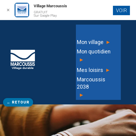
Village Marcoussis
✕
VOIR
GRATUIT
Aller au
Sur Google Play
contenu
principal
▸
Mon village
Mon quotidien
▸
▸
Mes loisirs
Marcoussis
2038
▸
← RETOUR