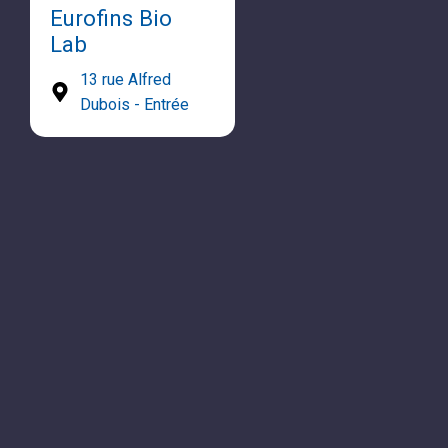
Eurofins Bio
Lab
13 rue Alfred
Dubois - Entrée