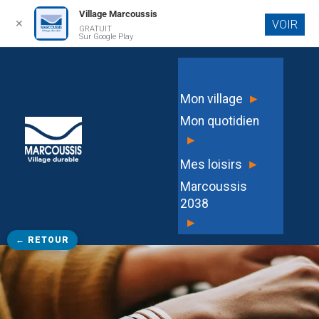
Village Marcoussis
✕
VOIR
GRATUIT
Aller au
Sur Google Play
contenu
principal
▸
Mon village
Mon quotidien
▸
▸
Mes loisirs
Marcoussis
2038
▸
← RETOUR