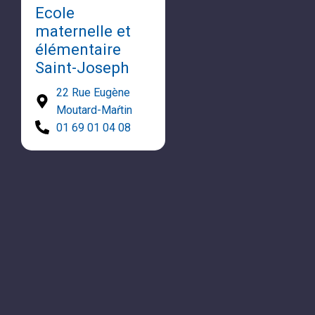
Ecole
maternelle et
élémentaire
Saint-Joseph
22 Rue Eugène
Moutard-Maŕtin
01 69 01 04 08