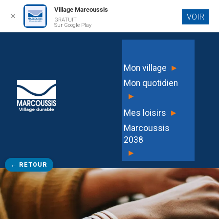
Village Marcoussis
✕
VOIR
GRATUIT
Aller au
Sur Google Play
contenu
principal
▸
Mon village
Mon quotidien
▸
▸
Mes loisirs
Marcoussis
2038
▸
← RETOUR