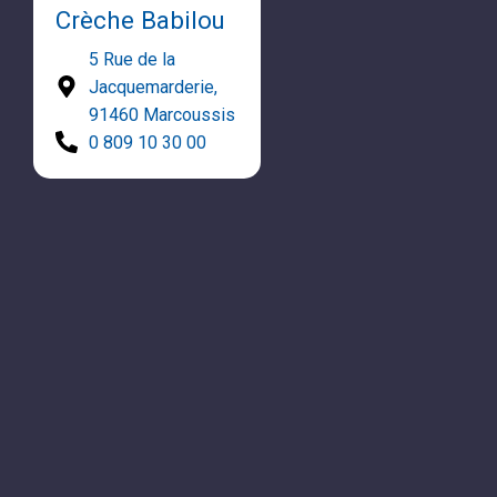
Crèche Babilou
5 Rue de la
Jacquemarderie,
91460 Marcoussis
0 809 10 30 00