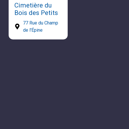
Cimetière du
Bois des Petits
77 Rue du Champ
de l'Épine