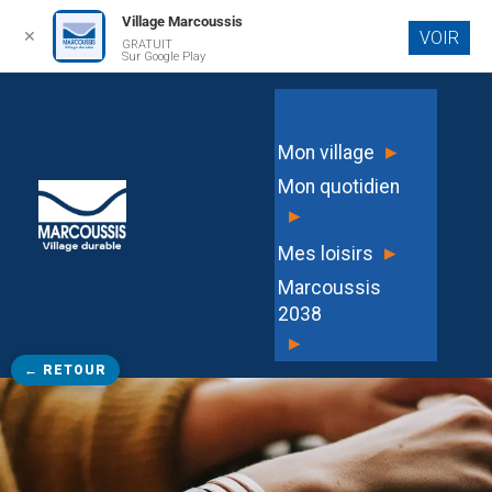
Village Marcoussis
✕
VOIR
GRATUIT
Aller au
Sur Google Play
contenu
principal
▸
Mon village
Mon quotidien
▸
▸
Mes loisirs
Marcoussis
2038
▸
← RETOUR