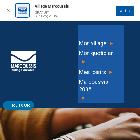
Village Marcoussis
✕
VOIR
GRATUIT
Aller au
Sur Google Play
contenu
principal
▸
Mon village
Mon quotidien
▸
▸
Mes loisirs
Marcoussis
2038
▸
← RETOUR