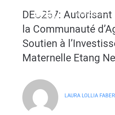
contenu
principal
DEC257: Autorisant l
Mon village
la Communauté d’Ag
Soutien à l’Investi
Maternelle Etang Ne
LAURA LOLLIA FABER