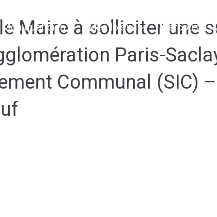
e Maire à solliciter une 
Mon quotidien
Mes loisirs
Marcoussis 
glomération Paris-Saclay
ssement Communal (SIC) –
uf