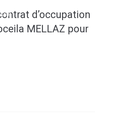
contrat d’occupation
2038
Koceila MELLAZ pour