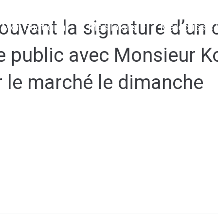
uvant la signature d’un 
Mon quotidien
Mes loisirs
Marcoussis 
e public avec Monsieur 
 le marché le dimanche