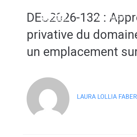
contenu
principal
DEC2026-132 : Appro
Mon village
privative du domain
un emplacement sur
LAURA LOLLIA FABER