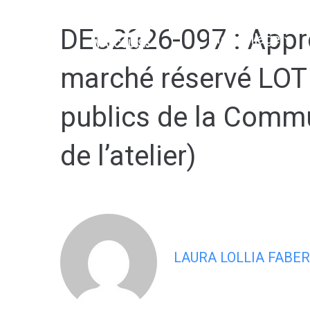
contenu
principal
DEC2026-097 : Appro
Mon village
marché réservé LOT
publics de la Commu
de l’atelier)
LAURA LOLLIA FABER