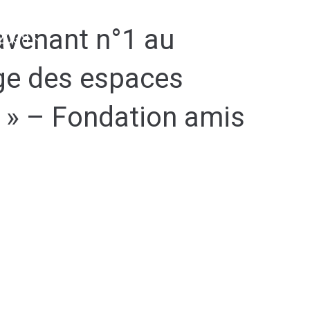
avenant n°1 au
2038
ge des espaces
e » – Fondation amis