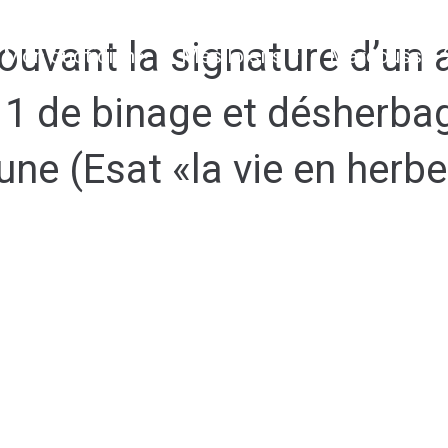
uvant la signature d’un 
Mon quotidien
Mes loisirs
Marcoussis 
 1 de binage et désherba
ne (Esat «la vie en herb