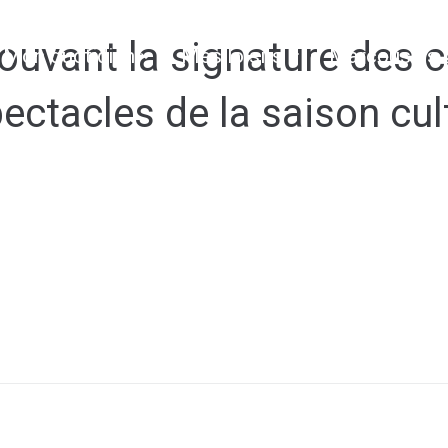
uvant la signature des c
Mon quotidien
Mes loisirs
Marcoussis 
pectacles de la saison cu