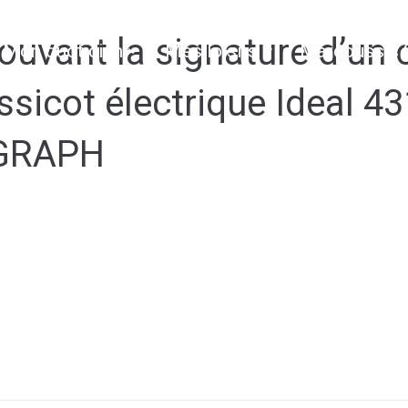
uvant la signature d’un c
Mon quotidien
Mes loisirs
Marcoussis 
ssicot électrique Ideal 43
LGRAPH