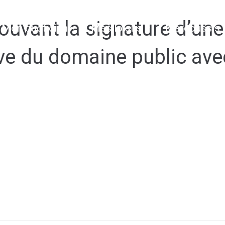
uvant la signature d’une
Mon quotidien
Mes loisirs
Marcoussis 
ive du domaine public ave