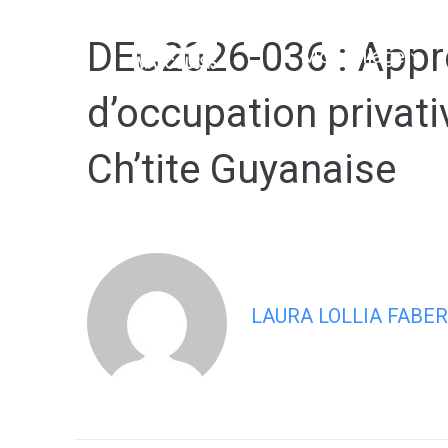
contenu
principal
DEC2026-036 : Appro
Mon village
d’occupation privat
Ch’tite Guyanaise
LAURA LOLLIA FABER