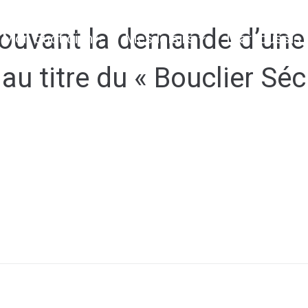
ouvant la demande d’une
Mon quotidien
Mes loisirs
Marcoussis 
au titre du « Bouclier Séc