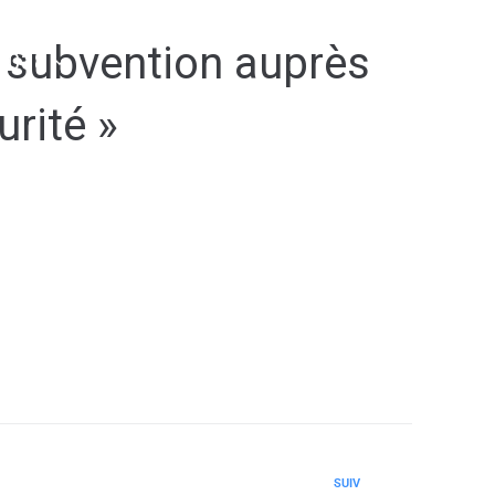
 subvention auprès
2038
urité »
SUIV