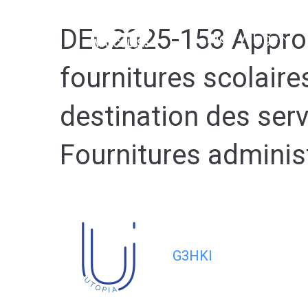
contenu
principal
DEC2025-153 Approu
Mon village
fournitures scolaires
destination des servi
Fournitures administ
G3HKI