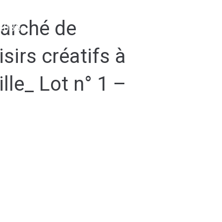
arché de
2038
isirs créatifs à
lle_ Lot n° 1 –