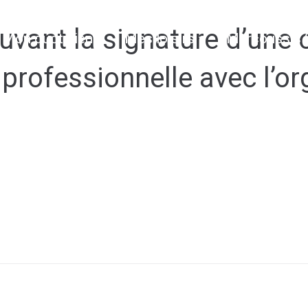
ant la signature d’une 
Mon quotidien
Mes loisirs
Marcoussis 
 professionnelle avec l’o