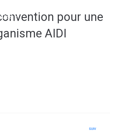
convention pour une
2038
rganisme AIDI
SUIV