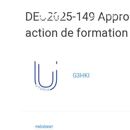
contenu
principal
DEC2025-149 Approuv
Mon village
action de formation
G3HKI
PRÉCÉDENT