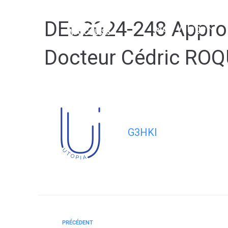
contenu
principal
DEC2024-248 Approuv
Mon village
Docteur Cédric ROQ
G3HKI
PRÉCÉDENT