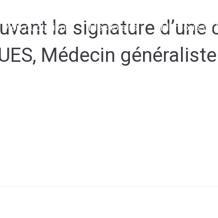
ant la signature d’une c
Mon quotidien
Mes loisirs
Marcoussis 
UES, Médecin généraliste