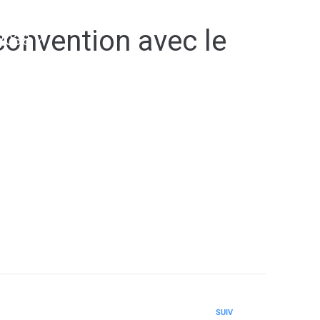
onvention avec le
2038
SUIV