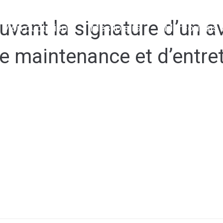
ant la signature d’un av
Mon quotidien
Mes loisirs
Marcoussis 
e maintenance et d’entre