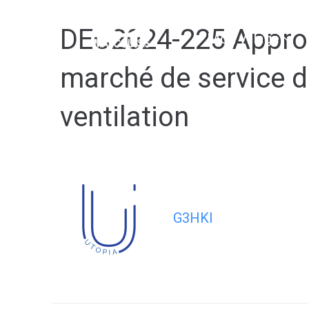
contenu
principal
DEC2024-225 Approuv
Mon village
marché de service d
ventilation
G3HKI