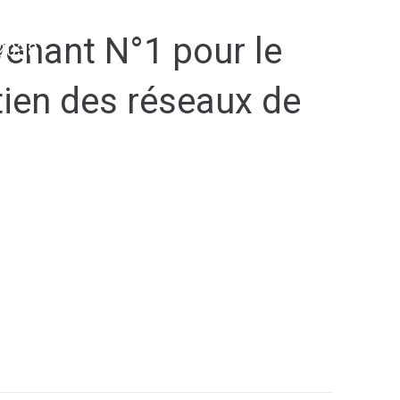
enant N°1 pour le
2038
tien des réseaux de