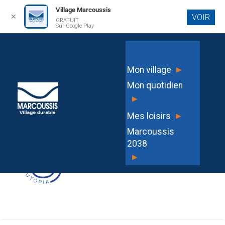
Village Marcoussis
✕
VOIR
GRATUIT
Aller au
Sur Google Play
contenu
principal
DEC2024-041 Approuvant
▸
Mon village
l’abonnement au service FAST
Mon quotidien
Parapheur
▸
▸
Mes loisirs
Marcoussis
2038
▸
G3HKI