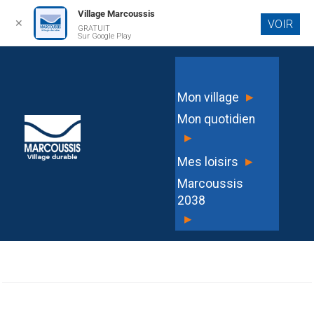
Village Marcoussis
✕
VOIR
GRATUIT
Aller au
Sur Google Play
contenu
principal
DEC2023-276 Portant création d’un
▸
Mon village
tarif pour la collation du 3e âge
Mon quotidien
▸
▸
Mes loisirs
Marcoussis
G3HKI
2038
▸