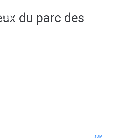
jeux du parc des
2038
SUIV