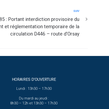
SUIV
5 : Portant interdiction provisoire du
t et réglementation temporaire de la
circulation D446 – route d’Orsay
HORAIRES D’OUVERTURE
Lundi : 13h30 – 17h30
Du mardi au jeudi :
8h30 – 12h et 13h30 – 17h30