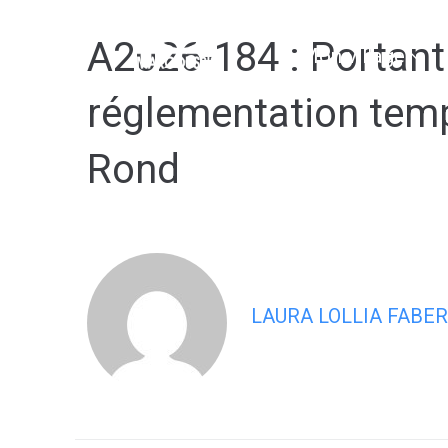
contenu
principal
A2026-184 : Portant 
Mon village
réglementation temp
Rond
LAURA LOLLIA FABER