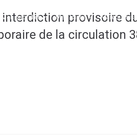
interdiction provisoire d
Mon quotidien
Mes loisirs
Marcoussis 
oraire de la circulation 