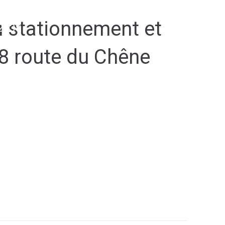
u stationnement et
2038
38 route du Chêne