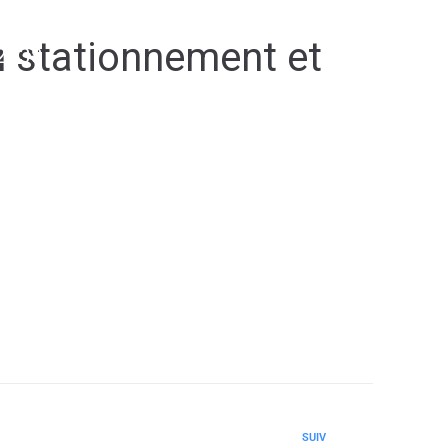
u stationnement et
2038
SUIV