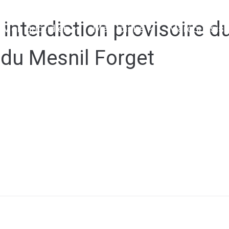
interdiction provisoire d
Mon quotidien
Mes loisirs
Marcoussis 
e du Mesnil Forget