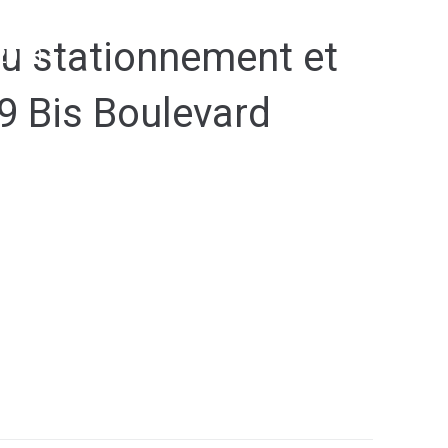
du stationnement et
2038
19 Bis Boulevard