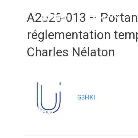
contenu
principal
A2025-013 – Portant
Mon village
réglementation tempo
Charles Nélaton
G3HKI