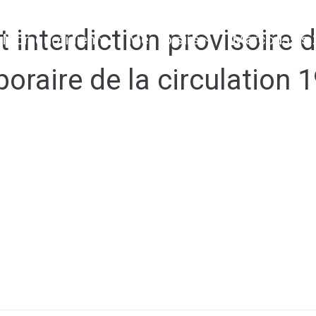
 interdiction provisoire 
Mon quotidien
Mes loisirs
Marcoussis 
raire de la circulation 