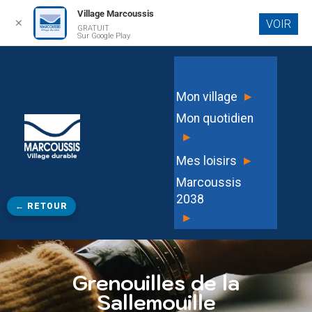
Village Marcoussis
✕
VOIR
GRATUIT
Aller au
Sur Google Play
contenu
principal
▸
Mon village
Mon quotidien
▸
▸
Mes loisirs
Marcoussis
2038
← RETOUR
▸
Grenouilles de la
Sallemouille