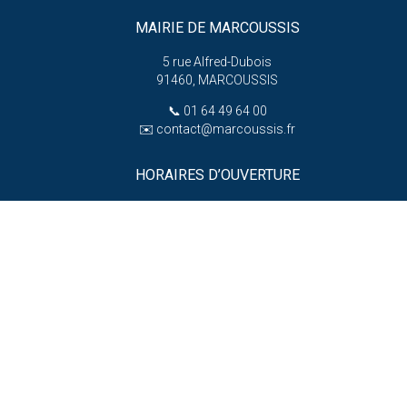
MAIRIE DE MARCOUSSIS
5 rue Alfred-Dubois
91460, MARCOUSSIS
📞
01 64 49 64 00
✉️
contact@marcoussis.fr
HORAIRES D’OUVERTURE
Lundi : 13h30 – 17h30
Du mardi au jeudi :
8h30 – 12h et 13h30 – 17h30
er
e
e
1
, 3
, 5
vendredi :
8h30 – 12h et 13h30 – 18h
(hors vacances scolaires)
e
e
2
et 4
vendredi :
8h30 – 12h et 13h30 – 17h