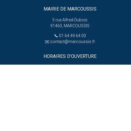
MAIRIE DE MARCOUSSIS
5 rue Alfred-Dubois
91460, MARCOUSSIS
📞
01 64 49 64 00
✉️
contact@marcoussis.fr
HORAIRES D’OUVERTURE
Lundi : 13h30 – 17h30
Du mardi au jeudi :
8h30 – 12h et 13h30 – 17h30
er
e
e
1
, 3
, 5
vendredi :
8h30 – 12h et 13h30 – 18h
(hors vacances scolaires)
e
e
2
et 4
vendredi :
8h30 – 12h et 13h30 – 17h