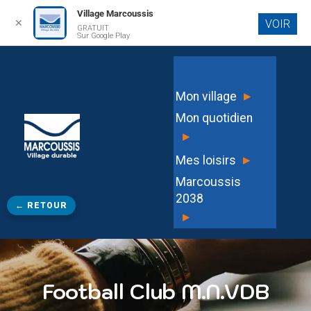
Village Marcoussis
✕
VOIR
GRATUIT
Aller au
Sur Google Play
contenu
principal
▸
Mon village
Mon quotidien
▸
▸
Mes loisirs
Marcoussis
2038
← RETOUR
▸
Football Club M.N.VDB