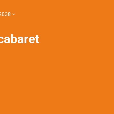
2038
cabaret