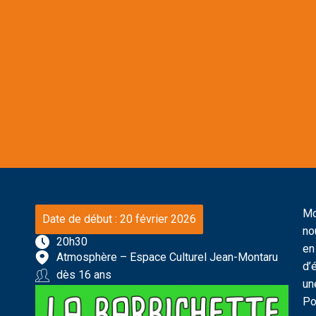
Mo
Date de début : 20 février 2026
no
20h30
en
Atmosphère – Espace Culturel Jean-Montaru
d’
dès 16 ans
un
Po