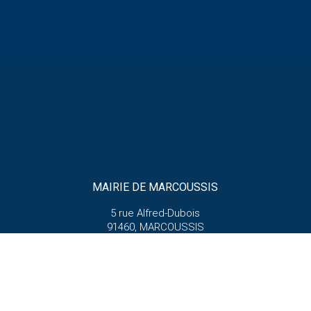
MAIRIE DE MARCOUSSIS
5 rue Alfred-Dubois
91460, MARCOUSSIS
📞
01 64 49 64 00
✉️
contact@marcoussis.fr