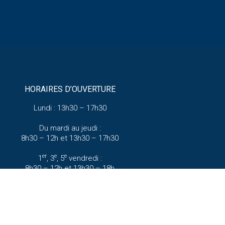
HORAIRES D’OUVERTURE
Lundi : 13h30 – 17h30
Du mardi au jeudi :
8h30 – 12h et 13h30 – 17h30
er
e
e
1
, 3
, 5
vendredi :
8h30 – 12h et 13h30 – 18h
(hors vacances scolaires)
e
e
2
et 4
vendredi :
8h30 – 12h et 13h30 – 17h