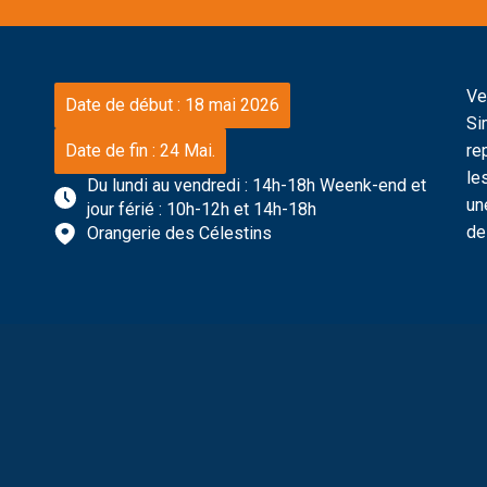
Ve
Date de début : 18 mai 2026
Si
Date de fin : 24 Mai.
re
le
Du lundi au vendredi : 14h-18h Weenk-end et
un
jour férié : 10h-12h et 14h-18h
de 
Orangerie des Célestins