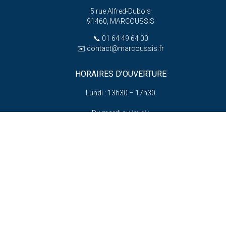
5 rue Alfred-Dubois
91460, MARCOUSSIS
📞
01 64 49 64 00
✉️
contact@marcoussis.fr
HORAIRES D’OUVERTURE
Lundi : 13h30 – 17h30
Du mardi au jeudi :
8h30 – 12h et 13h30 – 17h30
er
e
e
1
, 3
, 5
vendredi :
8h30 – 12h et 13h30 – 18h
(hors vacances scolaires)
e
e
2
et 4
vendredi :
8h30 – 12h et 13h30 – 17h
e
e
2
et 4
samedi :
9h – 12h
(hors vacances scolaires)