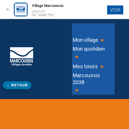
Village Marcoussis
✕
VOIR
GRATUIT
Aller au
Sur Google Play
contenu
principal
▸
Mon village
Mon quotidien
▸
▸
Mes loisirs
Marcoussis
2038
← RETOUR
▸