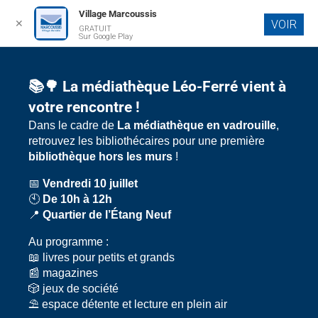
Village Marcoussis
✕
VOIR
GRATUIT
Sur Google Play
📚🌳 La médiathèque Léo-Ferré vient à
votre rencontre !
Dans le cadre de
La médiathèque en vadrouille
,
retrouvez les bibliothécaires pour une première
bibliothèque hors les murs
!
📅
Vendredi 10 juillet
🕙
De 10h à 12h
📍
Quartier de l’Étang Neuf
Au programme :
📖 livres pour petits et grands
📰 magazines
🎲 jeux de société
⛱️ espace détente et lecture en plein air